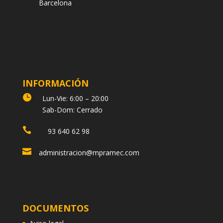
Barcelona
INFORMACIÓN

Lun-Vie: 6:00 – 20:00
Sab-Dom: Cerrado

93 640 62 98

administracion@mpramec.com
DOCUMENTOS